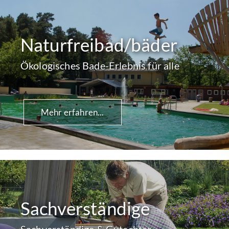
Naturfreibad/bäder
Ökologisches Bade-Erlebnis für alle
Mehr erfahren...
Sachverständige
Sachverständige & Gutachter