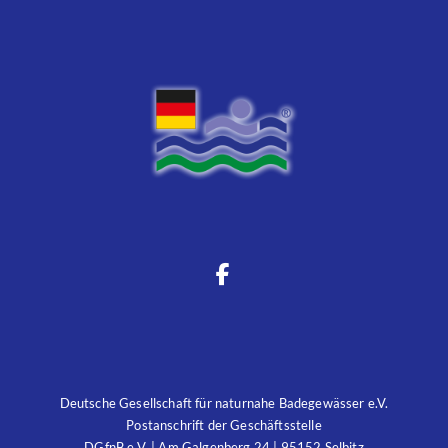
Deutsche Gesellschaft für naturnahe Badegewässer e.V.
Postanschrift der Geschäftsstelle
DGfnB e.V. | Am Galgenberg 24 | 95152 Selbitz