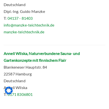
Deutschland
Dipl.-Ing. Guido Manzke
T:
04137 - 81403
info@manzke-teichtechnik.de
manzke-teichtechnik.de
Anneli Wilska, Naturverbundene Sauna- und
Gartenkonzepte mit finnischem Flair
Blankeneser Hauptstr. 84
22587 Hamburg
Deutschland
Anneli Wilska
T:
0171 8306801
M:
0171 8306801
post@wilska-garten.de