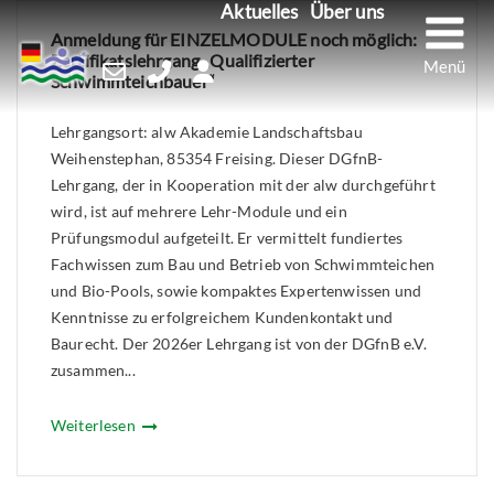
M
Aktuelles
Über uns
Skip
Anmeldung für EINZELMODULE noch möglich:
to
Zertifikatslehrgang „Qualifizierter
content
Schwimmteichbauer“
Lehrgangsort: alw Akademie Landschaftsbau
Weihenstephan, 85354 Freising. Dieser DGfnB-
Lehrgang, der in Kooperation mit der alw durchgeführt
wird, ist auf mehrere Lehr-Module und ein
Prüfungsmodul aufgeteilt. Er vermittelt fundiertes
Fachwissen zum Bau und Betrieb von Schwimmteichen
und Bio-Pools, sowie kompaktes Expertenwissen und
Kenntnisse zu erfolgreichem Kundenkontakt und
Baurecht. Der 2026er Lehrgang ist von der DGfnB e.V.
zusammen...
Weiterlesen