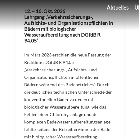
Aktuelles
Ü
12. – 16. Okt. 2026
Lehrgang „Verkehrssicherungs-,
Aufsichts- und Organisationspflichten in
Bädern mit biologischer
Wasseraufbereitung nach DGfdB R
94.05“
Im März 2023 erschien die neue Fassung der
Richtlinie DGfdB R 94.05
„Verkehrssicherungs-, Aufsichts- und
Organisationspflichten in öffentlichen
Bädern während des Badebetriebes“. Durch
die deutlichen technischen Unterschiede der
konventionellen Bäder zu denen mit
biologischer Wasseraufbereitung, wie das
Fehlen einer Chlorungsanlage und der
komplexen Badewasseraufbereitungsanlage,
fehlte seitens der Betreiber/-innen der Bäder
mit biologischer Wasseraufbereitung