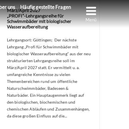
Menu
ber uns
Häufig gestellte Fragen
März/April 2027
„PROFI“-Lehrgangsreihe für
Schwimmbäder mit biologischer
Wasseraufbereitung
Lehrgangsort: Göttingen; Der nächste
Lehrgang „Profi für Schwimmbäder mit
biologischer Wasseraufbereitung“ aus der neu
strukturierten Lehrgangsreihe soll im
März/April 2027 statt. Er vermittelt u. a.
umfangreiche Kenntnisse zu vielen
Themenbereichen rund um öffentliche
Naturschwimmbäder, Badeseen &
Naturbäder. Ein Hauptaugenmerk liegt auf
den biologischen, biochemischen und
chemischen Abläufen und Zusammenhängen,
da diese großen Einfluss auf die...