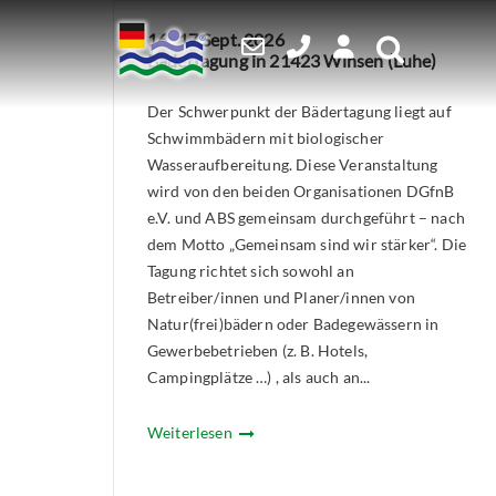
Skip
16./17 Sept. 2026
to
Bädertagung in 21423 Winsen (Luhe)
content
Der Schwerpunkt der Bädertagung liegt auf
Schwimmbädern mit biologischer
Wasseraufbereitung. Diese Veranstaltung
wird von den beiden Organisationen DGfnB
e.V. und ABS gemeinsam durchgeführt – nach
dem Motto „Gemeinsam sind wir stärker“. Die
Tagung richtet sich sowohl an
Betreiber/innen und Planer/innen von
Natur(frei)bädern oder Badegewässern in
Gewerbebetrieben (z. B. Hotels,
Campingplätze …) , als auch an...
Weiterlesen