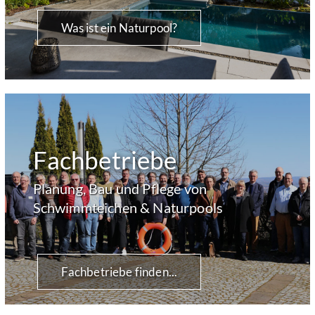
Was ist ein Naturpool?
Fachbetriebe
Planung, Bau und Pflege von
Schwimmteichen & Naturpools
Fachbetriebe finden...