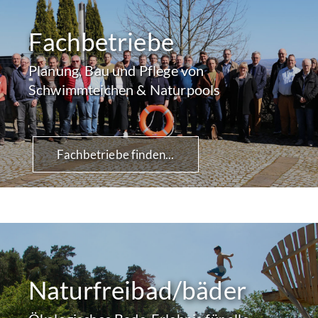
Fachbetriebe
Planung, Bau und Pflege von
Schwimmteichen & Naturpools
Fachbetriebe finden...
Naturfreibad/bäder