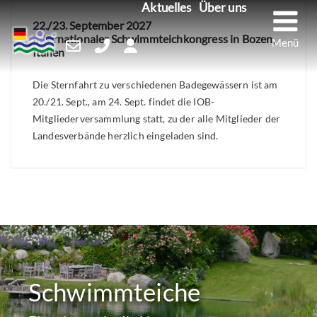
M
Aktuelles
Über uns
Skip
22./23. September 2027
to
Internationaler Schwimmteichkongress in Bozen,
content
Italien
Die Sternfahrt zu verschiedenen Badegewässern ist am
20./21. Sept., am 24. Sept. findet die IOB-
Mitgliederversammlung statt, zu der alle Mitglieder der
Landesverbände herzlich eingeladen sind.
Schwimmteiche