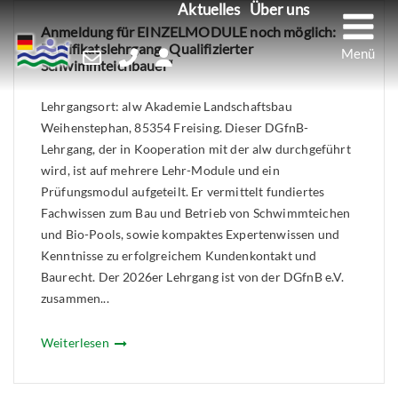
M
Aktuelles
Über uns
Skip
Anmeldung für EINZELMODULE noch möglich:
to
Zertifikatslehrgang „Qualifizierter
content
Schwimmteichbauer“
Lehrgangsort: alw Akademie Landschaftsbau
Weihenstephan, 85354 Freising. Dieser DGfnB-
Lehrgang, der in Kooperation mit der alw durchgeführt
wird, ist auf mehrere Lehr-Module und ein
Prüfungsmodul aufgeteilt. Er vermittelt fundiertes
Fachwissen zum Bau und Betrieb von Schwimmteichen
und Bio-Pools, sowie kompaktes Expertenwissen und
Kenntnisse zu erfolgreichem Kundenkontakt und
Baurecht. Der 2026er Lehrgang ist von der DGfnB e.V.
zusammen...
Weiterlesen