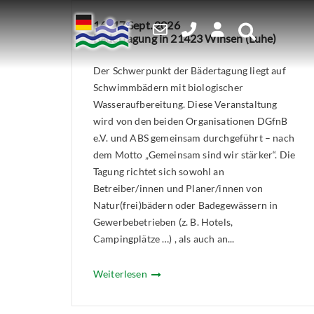
Skip
16./17 Sept. 2026
to
Bädertagung in 21423 Winsen (Luhe)
content
Der Schwerpunkt der Bädertagung liegt auf
Schwimmbädern mit biologischer
Wasseraufbereitung. Diese Veranstaltung
wird von den beiden Organisationen DGfnB
e.V. und ABS gemeinsam durchgeführt – nach
dem Motto „Gemeinsam sind wir stärker“. Die
Tagung richtet sich sowohl an
Betreiber/innen und Planer/innen von
Natur(frei)bädern oder Badegewässern in
Gewerbebetrieben (z. B. Hotels,
Campingplätze …) , als auch an...
Weiterlesen